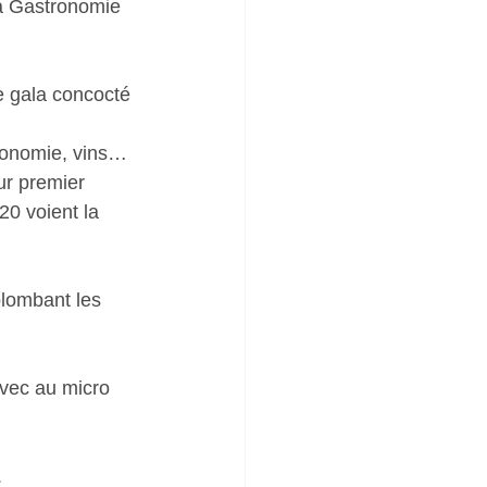
a Gastronomie 
e gala concocté 
tronomie, vins…
ur premier 
20 voient la 
plombant les 
avec au micro 
.